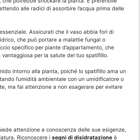
, che potrebbe shockare la pianta. È preferibile
mettendo alle radici di assorbire l’acqua prima delle
ssenziale. Assicurati che il vaso abbia fori di
 idrico, che può portare a malattie fungal o
riccio specifico per piante d’appartamento, che
vantaggiosa per la salute del tuo spatifillo.
do intorno alla pianta, poiché lo spatifillo ama un
ando l’umidità ambientale con un umidificatore o
e, ma fai attenzione a non esagerare per evitare
hiede attenzione e conoscenza delle sue esigenze,
iatura. Riconoscere i
segni di disidratazione
è